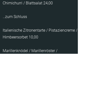
Chimichurri / Blattsalat 24,00
…zum Schluss
Italienische Zitronentarte / Pistaziencreme /
Himbeersorbet 10,00
Marillenknödel / Marillenröster /
Marilleneis 12,00​