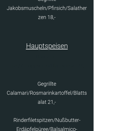
Jakobsmuscheln/Pfirsich/Salather
zen 18,-
Hauptspeisen
Branzino-
Filet/Zitronrisotto/Blattspinat 24,-
Gegrillte
Calamari/Rosmarinkartoffel/Blatts
alat 21,-
Rinderfiletspitzen/Nußbutter-
Erdäpfelpüree/Balsalmico-